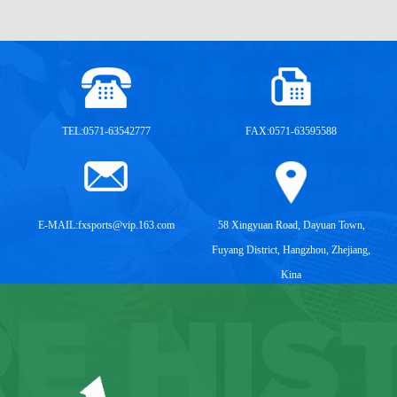
TEL:0571-63542777
FAX:0571-63595588
E-MAIL:
fxsports@vip.163.com
58 Xingyuan Road, Dayuan Town,
Fuyang District, Hangzhou, Zhejiang,
Kina