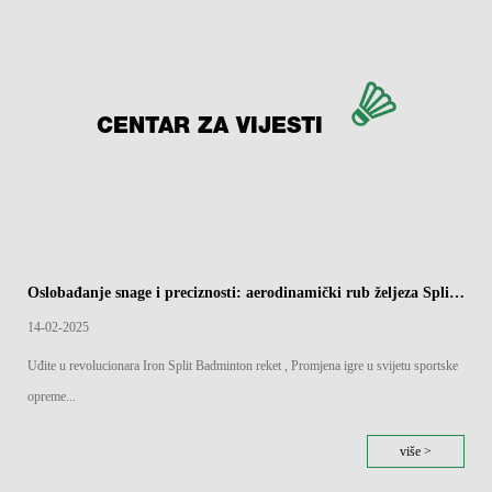
CENTAR ZA VIJESTI
Oslobađanje snage i preciznosti: aerodinamički rub željeza Split Badminton reketi
14-02-2025
Uđite u revolucionara Iron Split Badminton reket , Promjena igre u svijetu sportske
opreme...
više >