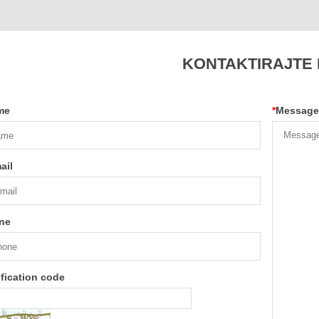
KONTAKTIRAJTE
me
*
Message
ail
ne
ification code