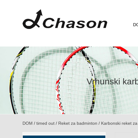
D
Vrhunski karb
DOM
/
timed out
/
Reket za badminton
/
Karbonski reket z