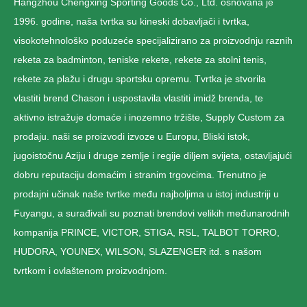
Hangzhou Chengxing Sporting Goods Co., Ltd. osnovana je
1996. godine, naša tvrtka su kineski dobavljači i tvrtka,
visokotehnološko poduzeće specijalizirano za proizvodnju raznih
reketa za badminton, teniske rekete, rekete za stolni tenis,
rekete za plažu i drugu sportsku opremu. Tvrtka je stvorila
vlastiti brend Chason i uspostavila vlastiti imidž brenda, te
aktivno istražuje domaće i inozemno tržište, Supply Custom za
prodaju. naši se proizvodi izvoze u Europu, Bliski istok,
jugoistočnu Aziju i druge zemlje i regije diljem svijeta, ostavljajući
dobru reputaciju domaćim i stranim trgovcima. Trenutno je
prodajni učinak naše tvrtke među najboljima u istoj industriji u
Fuyangu, a surađivali su poznati brendovi velikih međunarodnih
kompanija PRINCE, VICTOR, STIGA, RSL, TALBOT TORRO,
HUDORA, YOUNEX, WILSON, SLAZENGER itd. s našom
tvrtkom i ovlaštenom proizvodnjom.