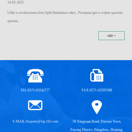
14-02-2025
Uđite u revolucionara Iron Split Badminton reket , Promjena igre u svijetu sportske
opreme...
više >
TEL:0571-63542777
FAX:0571-63595588
E-MAIL:
fxsports@vip.163.com
58 Xingyuan Road, Dayuan Town,
Fuyang District, Hangzhou, Zhejiang,