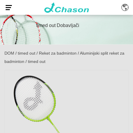
timed out Dobavljači
DOM
/
timed out
/
Reket za badminton
/
Aluminijski split reket za
badminton
/
timed out